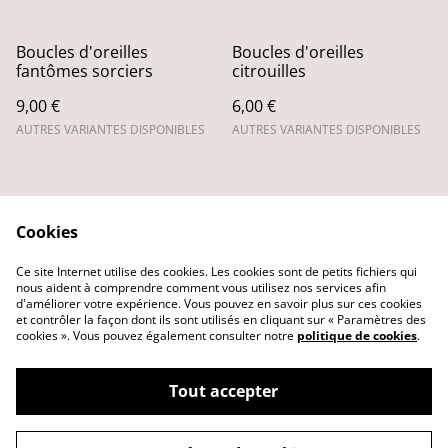
Boucles d'oreilles
Boucles d'oreilles
fantômes sorciers
citrouilles
9,00 €
6,00 €
AUTRES VARIANTES DISPONIBLES
AUTRES VARIANTES DISPONIBLES
Cookies
Ce site Internet utilise des cookies. Les cookies sont de petits fichiers qui
nous aident à comprendre comment vous utilisez nos services afin
Contactez-nous
Conditions
d'améliorer votre expérience. Vous pouvez en savoir plus sur ces cookies
Politique de
Politique de cookies
et contrôler la façon dont ils sont utilisés en cliquant sur « Paramètres des
confidentialité
cookies ». Vous pouvez également consulter notre
politique de cookies
.
Tout accepter
©
2026
Adémi créations